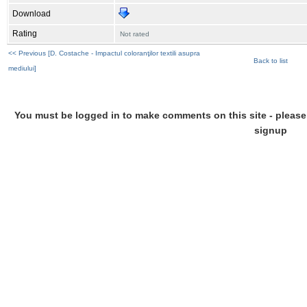
Download
Rating
Not rated
<< Previous [D. Costache - Impactul coloranţilor textili asupra
Back to list
mediului]
You must be logged in to make comments on this site - please l
signup