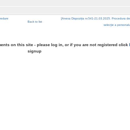
predare
[Anexa Dispoziția nr.541-21.03.2025. Procedura de 
Back to list
selecție a personalu
s on this site - please log in, or if you are not registered click
signup