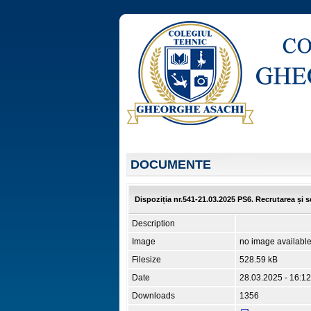
DOCUMENTE
Dispoziția nr.541-21.03.2025 PS6. Recrutarea și s
Description
Image
no image availabl
Filesize
528.59 kB
Date
28.03.2025 - 16:12
Downloads
1356