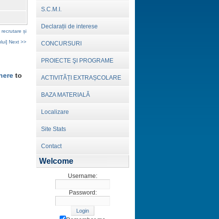
S.C.M.I.
Declarații de interese
recrutare și
lui] Next >>
CONCURSURI
PROIECTE ŞI PROGRAME
here
to
ACTIVITĂȚI EXTRAȘCOLARE
BAZA MATERIALĂ
Localizare
Site Stats
Contact
Welcome
Username:
Password: