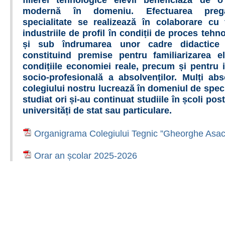
filierei tehnologice elevii beneficiază de o
modernă în domeniu. Efectuarea pregă
specialitate se realizează în colaborare cu 
industriile de profil în condiții de proces tehno
și sub îndrumarea unor cadre didactice c
constituind premise pentru familiarizarea el
condițiile economiei reale, precum și pentru 
socio-profesională a absolvenților. Mulți abs
colegiului nostru lucrează în domeniul de speci
studiat ori și-au continuat studiile în școli post
universități de stat sau particulare.
Organigrama Colegiului Tegnic ”Gheorghe Asac
Orar an școlar 2025-2026