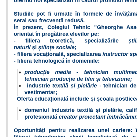
oferind
noi specializări
în cadrul profilului tehn
Studiile pot fi urmate în formele de învățăm
seral sau frecvență redusă.
În prezent, Colegiul Tehnic "Gheorghe Asa
orientat în pregătirea elevilor pe:
-
filiera teoretică, specializările
știi
naturii
și
științe sociale
;
-
filiera vocațională, specializarea
instructor sp
-
filiera tehnologică în domeniile:
producție media - tehnician multime
tehnician producție de film și televiziune;
industrie
textilă și pielărie
- tehnician de
vestimentar;
Oferta educațională include și școala postlice
domeniul industrie textilă și pielărie, cali
profesională
creator proiectant îmbrăcămin
Oportunități pentru realizarea unei cariere: