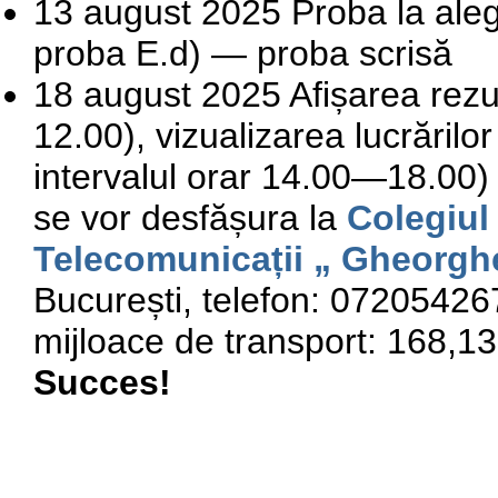
13 august 2025 Proba la aleger
proba E.d) — proba scrisă
18 august 2025 Afișarea rezul
12.00), vizualizarea lucrărilor
intervalul orar 14.00—18.00)
se vor desfășura la
Colegiul
Telecomunicații „ Gheorghe
București, telefon: 07205426
m
ijloace de transp
ort: 168,1
Succes!