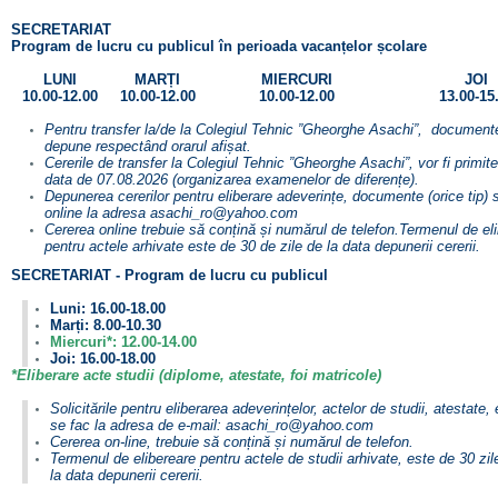
SECRETARIAT
Program de lucru cu publicul în perioada vacanțelor școlare
LUNI
MARȚI
MIERCURI
JOI
10.00-12.00
10.00-12.00
10.00-12.00
13.00-15
Pentru transfer la/de la Colegiul Tehnic ”Gheorghe Asachi”, document
depune respectând orarul afișat.
Cererile de transfer la Colegiul Tehnic ”Gheorghe Asachi”, vor fi primit
data de 07.08.2026 (organizarea examenelor de diferențe).
Depunerea cererilor pentru eliberare adeverințe, documente (orice tip) 
online la adresa asachi_ro@yahoo.com
Cererea online trebuie să conțină și numărul de telefon.
Termenul de eli
pentru actele arhivate este de 30 de zile de la data depunerii cererii.
SECRETARIAT - Program de lucru cu publicul
Luni:
16.00-18.00
Marți:
8.00-10.30
Miercuri*:
12.00-14.00
Joi:
16.00-18.00
*Eliberare acte studii (diplome, atestate, foi matricole)
Solicitările pentru eliberarea adeverințelor, actelor de studii, atestate, 
se fac la adresa de e-mail: asachi_ro@yahoo.com
Cererea on-line, trebuie să conțină și numărul de telefon.
Termenul de elibereare pentru actele de studii arhivate, este de 30 zil
la data depunerii cererii.