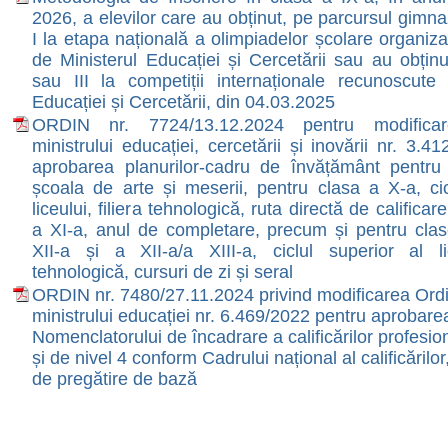
2026, a elevilor care au obținut, pe parcursul gimna
I la etapa națională a olimpiadelor școlare organiza
de Ministerul Educației și Cercetării sau au obținut
sau III la competiții internaționale recunoscute 
Educației și Cercetării, din 04.03.2025
ORDIN nr. 7724/13.12.2024
pentru modificar
ministrului educației, cercetării și inovării nr. 3.4
aprobarea planurilor-cadru de învățământ pentru
școala de arte și meserii, pentru clasa a X-a, cicl
liceului, filiera tehnologică, ruta directă de calificar
a XI-a, anul de completare, precum și pentru cla
XII-a și a XII-a/a XIII-a, ciclul superior al lic
tehnologică, cursuri de zi și seral
ORDIN nr. 7480/27.11.2024 privind modificarea Ordi
ministrului educației nr. 6.469/2022 pentru aprobare
Nomenclatorului de încadrare a calificărilor profesio
și de nivel 4 conform Cadrului național al calificărilo
de pregătire de baz ă