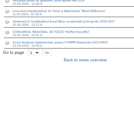
Rezultate probe de aptitudini, profil sportiv mai 2026
22.05.2026 - 12:28
0
Concursul Interdisciplinar de Fizică și Matematică ”Mihail Bălănescu”
11.05.2026 - 07:46
0
Admiterea în învățământul liceal filiera vocațională profil sportiv 2026-2027
20.04.2026 - 15:12
0
CONCURSUL REGIONAL DE FIZICĂ ”HORIA HULUBEI”
15.04.2026 - 12:01
0
Anunț finalizare implementare proiect F-PNRR-SmartLabs-2023-0903
31.03.2026 - 12:00
0
Go to page
>>
Back to news overview