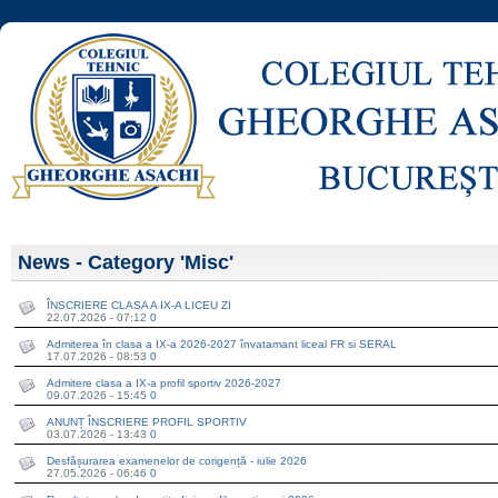
News - Category 'Misc'
ÎNSCRIERE CLASA A IX-A LICEU ZI
22.07.2026 - 07:12
0
Admiterea în clasa a IX-a 2026-2027 învatamant liceal FR si SERAL
17.07.2026 - 08:53
0
Admitere clasa a IX-a profil sportiv 2026-2027
09.07.2026 - 15:45
0
ANUNȚ ÎNSCRIERE PROFIL SPORTIV
03.07.2026 - 13:43
0
Desfășurarea examenelor de corigență - iulie 2026
27.05.2026 - 06:46
0